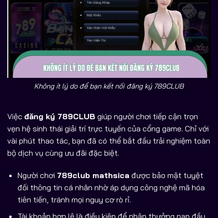
Không ít lý do để bạn kết nối đăng ký 789CLUB
Việc
đăng ký 789CLUB
giúp người chơi tiếp cận trọn
vẹn hệ sinh thái giải trí trực tuyến của cổng game. Chỉ với
vài phút thao tác, bạn đã có thể bắt đầu trải nghiệm toàn
bộ dịch vụ cùng ưu đãi đặc biệt.
Người chơi
789club mathsica
được bảo mật tuyệt
đối thông tin cá nhân nhờ áp dụng công nghệ mã hóa
tiên tiến, tránh mọi nguy cơ rò rỉ.
Tài khoản hợp lệ là điều kiện để nhận thưởng nạp đầu,