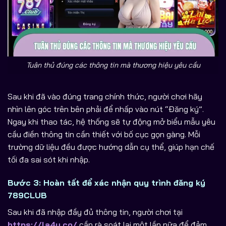
Tuân thủ đúng các thông tin mà thương hiệu yêu cầu
Sau khi đã vào đúng trang chính thức, người chơi hãy
nhìn lên góc trên bên phải để nhấp vào nút “Đăng ký”.
Ngay khi thao tác, hệ thống sẽ tự động mở biểu mẫu yêu
cầu điền thông tin cần thiết với bố cục gọn gàng. Mỗi
trường dữ liệu đều được hướng dẫn cụ thể, giúp hạn chế
tối đa sai sót khi nhập.
Bước 3: Hoàn tất để xác nhận quy trình đăng ký
789CLUB
Sau khi đã nhập đầy đủ thông tin, người chơi tại
https://la4u.co/
cần rà soát lại một lần nữa để đảm