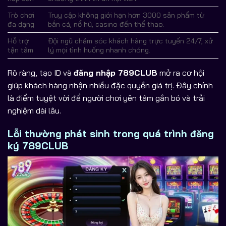
Trò chơi
Truy cập không giới hạn hơn 3000 sản phẩm từ
đa dạng
bắn cá, nổ hũ, casino đến thể thao.
Hỗ trợ
Đội ngũ chăm sóc khách hàng trực tuyến 24/7, xử
tận tâm
lý mọi tình huống nhanh chóng.
Rõ ràng, tạo ID và
đăng nhập 789CLUB
mở ra cơ hội
giúp khách hàng nhận nhiều đặc quyền giá trị. Đây chính
là điểm tuyệt vời để người chơi yên tâm gắn bó và trải
nghiệm dài lâu.
Lỗi thường phát sinh trong quá trình đăng
ký 789CLUB