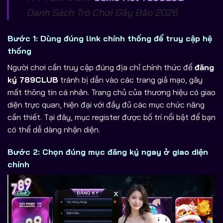
Danh Sách Trò Chơi Gây Bão 2026
Bước 1: Dùng đúng link chính thống để truy cập hệ
thống
Người chơi cần truy cập đúng địa chỉ chính thức để
đăng
ký 789CLUB
tránh bị dẫn vào các trang giả mạo, gây
mất thông tin cá nhân. Trang chủ của thương hiệu có giao
diện trực quan, hiện đại với đầy đủ các mục chức năng
cần thiết. Tại đây, mục register được bố trí nổi bật để bạn
có thể dễ dàng nhận diện.
Bước 2: Chọn đúng mục đăng ký ngay ở giao diện
chính