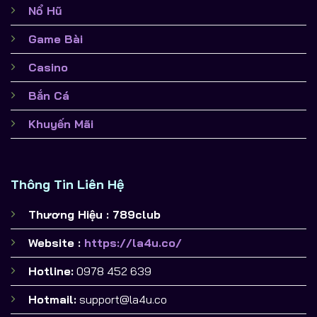
Nổ Hũ
Game Bài
Casino
Bắn Cá
Khuyến Mãi
Thông Tin Liên Hệ
Thương Hiệu : 789club
Website :
https://la4u.co/
Hotline:
0978 452 639
Hotmail:
support@la4u.co