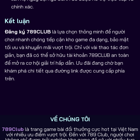
chính xác.
Kết luận
Đăng ký 789CLUB
là lựa chọn thông minh để người
chơi nhanh chóng tiếp cận kho game đa dạng, bảo mật
tối ưu và khuyến mãi vượt trội. Chỉ với vài thao tác đơn
giản, bạn đã có thể sở hữu tài khoản 789CLUB an toàn
để mở ra cơ hội giải trí hấp dẫn. Ưu đãi đang chờ bạn
khám phá chi tiết qua đường link được cung cấp phía
trên.
VỀ CHÚNG TÔI
789Club
là trang game bài đổi thưởng cực hot tại Việt Nam
với nhiều ưu điểm vượt trội. Đến với 789 Club, người chơi
không chỉ được trải nghiệm kho game đồ sộ với nhiều tựa