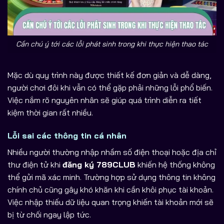
Cần chú ý tới các lỗi phát sinh trong khi thực hiện thao tác
Mặc dù quy trình này được thiết kế đơn giản và dễ dàng,
người chơi đôi khi vẫn có thể gặp phải những lỗi phổ biến.
Việc nắm rõ nguyên nhân sẽ giúp quá trình diễn ra tiết
kiệm thời gian rất nhiều.
Lỗi sai các thông tin cá nhân
Nhiều người thường nhập nhầm số điện thoại hoặc địa chỉ
thư điện tử khi
đăng ký 789CLUB
khiến hệ thống không
thể gửi mã xác minh. Trường hợp sử dụng thông tin không
chính chủ cũng gây khó khăn khi cần khôi phục tài khoản.
Việc nhập thiếu dữ liệu quan trọng khiến tài khoản mới sẽ
bị từ chối ngay lập tức.