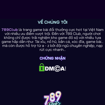
VỀ CHÚNG TÔI
789Club
là trang game bài đổi thưởng cực hot tại Việt Nam
với nhiều ưu điểm vượt trội. Đến với 789 Club, người chơi
không chỉ được trải nghiệm kho game đồ sộ với nhiều tựa
game hấp dẫn như: Tài xỉu, nổ hũ, bắn cá, xóc đĩa, game bài...
mà còn được hỗ trợ từ a - z bởi đội ngũ chuyên nghiệp, nạp
rút cực nhanh...
CHỨNG NHẬN