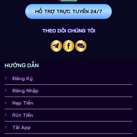
HỖ TRỢ TRỰC TUYẾN 24/7
THEO DÕI CHÚNG TÔI
HƯỚNG DẪN
Đăng Ký
Đăng Nhập
Nạp Tiền
Rút Tiền
Tải App