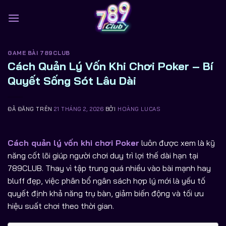
Chuyển
đến
nội
dung
GAME BÀI 789CLUB
Cách Quản Lý Vốn Khi Chơi Poker – Bí
Quyết Sống Sót Lâu Dài
ĐÃ ĐĂNG TRÊN
21 THÁNG 2, 2026
BỞI
HOÀNG LUCAS
Cách quản lý vốn khi chơi Poker
luôn được xem là kỹ
năng cốt lõi giúp người chơi duy trì lợi thế dài hạn tại
789CLUB. Thay vì tập trung quá nhiều vào bài mạnh hay
bluff đẹp, việc phân bổ ngân sách hợp lý mới là yếu tố
quyết định khả năng trụ bàn, giảm biến động và tối ưu
hiệu suất chơi theo thời gian.