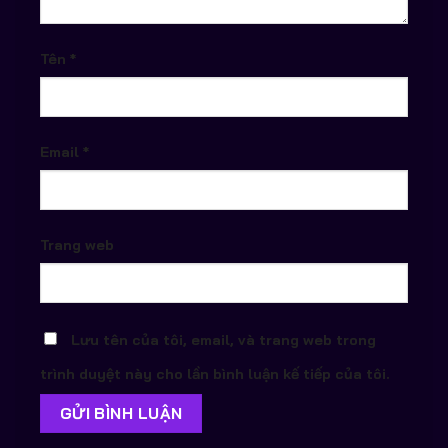
Tên
*
Email
*
Trang web
Lưu tên của tôi, email, và trang web trong
trình duyệt này cho lần bình luận kế tiếp của tôi.