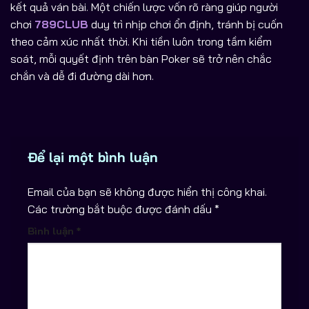
kết quả ván bài. Một chiến lược vốn rõ ràng giúp người
chơi
789CLUB
duy trì nhịp chơi ổn định, tránh bị cuốn
theo cảm xúc nhất thời. Khi tiền luôn trong tầm kiểm
soát, mỗi quyết định trên bàn Poker sẽ trở nên chắc
chắn và dễ đi đường dài hơn.
Để lại một bình luận
Email của bạn sẽ không được hiển thị công khai.
Các trường bắt buộc được đánh dấu
*
Bình luận
*