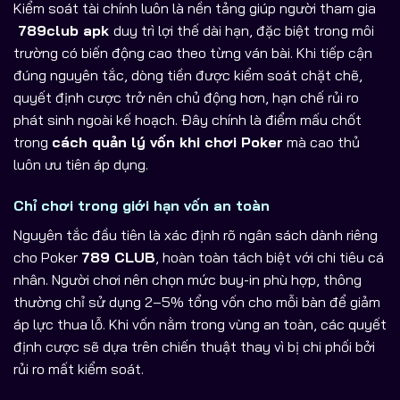
Kiểm soát tài chính luôn là nền tảng giúp người tham gia
789club apk
duy trì lợi thế dài hạn, đặc biệt trong môi
trường có biến động cao theo từng ván bài. Khi tiếp cận
đúng nguyên tắc, dòng tiền được kiểm soát chặt chẽ,
quyết định cược trở nên chủ động hơn, hạn chế rủi ro
phát sinh ngoài kế hoạch. Đây chính là điểm mấu chốt
trong
cách quản lý vốn khi chơi Poker
mà cao thủ
luôn ưu tiên áp dụng.
Chỉ chơi trong giới hạn vốn an toàn
Nguyên tắc đầu tiên là xác định rõ ngân sách dành riêng
cho Poker
789 CLUB
, hoàn toàn tách biệt với chi tiêu cá
nhân. Người chơi nên chọn mức buy-in phù hợp, thông
thường chỉ sử dụng 2–5% tổng vốn cho mỗi bàn để giảm
áp lực thua lỗ. Khi vốn nằm trong vùng an toàn, các quyết
định cược sẽ dựa trên chiến thuật thay vì bị chi phối bởi
rủi ro mất kiểm soát.