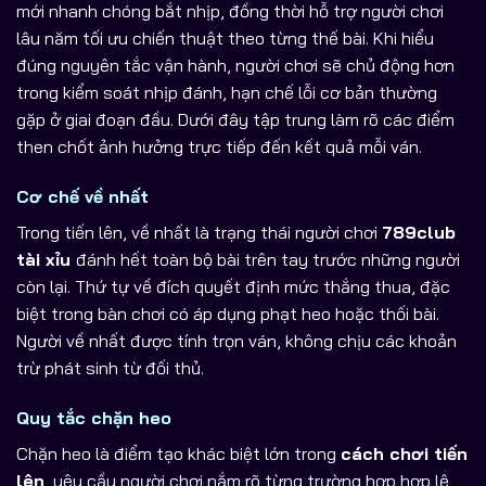
mới nhanh chóng bắt nhịp, đồng thời hỗ trợ người chơi
lâu năm tối ưu chiến thuật theo từng thế bài. Khi hiểu
đúng nguyên tắc vận hành, người chơi sẽ chủ động hơn
trong kiểm soát nhịp đánh, hạn chế lỗi cơ bản thường
gặp ở giai đoạn đầu. Dưới đây tập trung làm rõ các điểm
then chốt ảnh hưởng trực tiếp đến kết quả mỗi ván.
Cơ chế về nhất
Trong tiến lên, về nhất là trạng thái người chơi
789club
tài xỉu
đánh hết toàn bộ bài trên tay trước những người
còn lại. Thứ tự về đích quyết định mức thắng thua, đặc
biệt trong bàn chơi có áp dụng phạt heo hoặc thối bài.
Người về nhất được tính trọn ván, không chịu các khoản
trừ phát sinh từ đối thủ.
Quy tắc chặn heo
Chặn heo là điểm tạo khác biệt lớn trong
cách chơi tiến
lên
, yêu cầu người chơi nắm rõ từng trường hợp hợp lệ