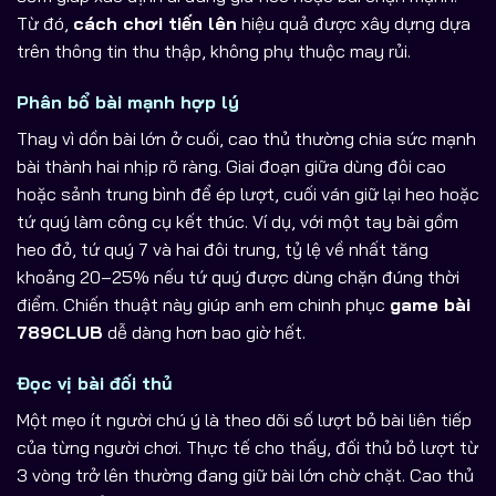
Từ đó,
cách chơi tiến lên
hiệu quả được xây dựng dựa
trên thông tin thu thập, không phụ thuộc may rủi.
Phân bổ bài mạnh hợp lý
Thay vì dồn bài lớn ở cuối, cao thủ thường chia sức mạnh
bài thành hai nhịp rõ ràng. Giai đoạn giữa dùng đôi cao
hoặc sảnh trung bình để ép lượt, cuối ván giữ lại heo hoặc
tứ quý làm công cụ kết thúc. Ví dụ, với một tay bài gồm
heo đỏ, tứ quý 7 và hai đôi trung, tỷ lệ về nhất tăng
khoảng 20–25% nếu tứ quý được dùng chặn đúng thời
điểm. Chiến thuật này giúp anh em chinh phục
game bài
789CLUB
dễ dàng hơn bao giờ hết.
Đọc vị bài đối thủ
Một mẹo ít người chú ý là theo dõi số lượt bỏ bài liên tiếp
của từng người chơi. Thực tế cho thấy, đối thủ bỏ lượt từ
3 vòng trở lên thường đang giữ bài lớn chờ chặt. Cao thủ