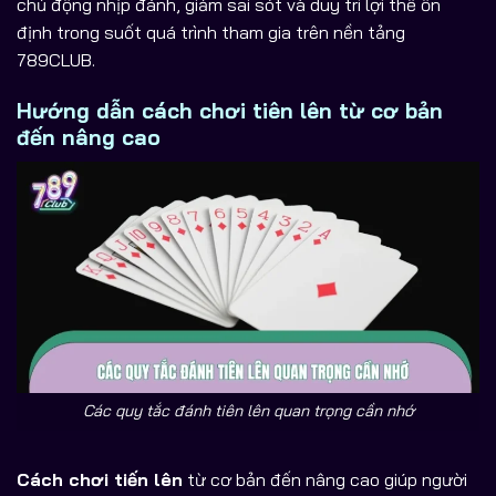
chủ động nhịp đánh, giảm sai sót và duy trì lợi thế ổn
định trong suốt quá trình tham gia trên nền tảng
789CLUB.
Hướng dẫn cách chơi tiên lên từ cơ bản
đến nâng cao
Các quy tắc đánh tiên lên quan trọng cần nhớ
Cách chơi tiến lên
từ cơ bản đến nâng cao giúp người