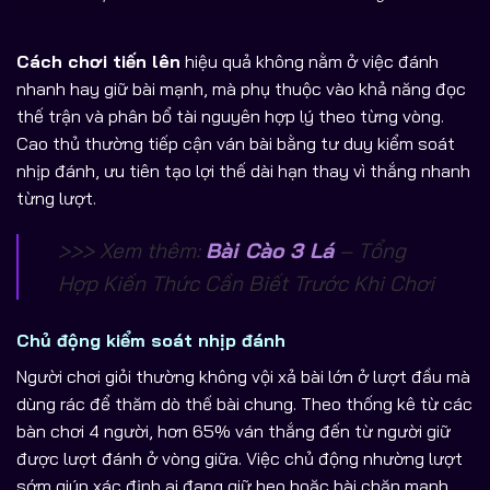
Cách chơi tiến lên
hiệu quả không nằm ở việc đánh
nhanh hay giữ bài mạnh, mà phụ thuộc vào khả năng đọc
thế trận và phân bổ tài nguyên hợp lý theo từng vòng.
Cao thủ thường tiếp cận ván bài bằng tư duy kiểm soát
nhịp đánh, ưu tiên tạo lợi thế dài hạn thay vì thắng nhanh
từng lượt.
>>> Xem thêm:
Bài Cào 3 Lá
– Tổng
Hợp Kiến Thức Cần Biết Trước Khi Chơi
Chủ động kiểm soát nhịp đánh
Người chơi giỏi thường không vội xả bài lớn ở lượt đầu mà
dùng rác để thăm dò thế bài chung. Theo thống kê từ các
bàn chơi 4 người, hơn 65% ván thắng đến từ người giữ
được lượt đánh ở vòng giữa. Việc chủ động nhường lượt
sớm giúp xác định ai đang giữ heo hoặc bài chặn mạnh.