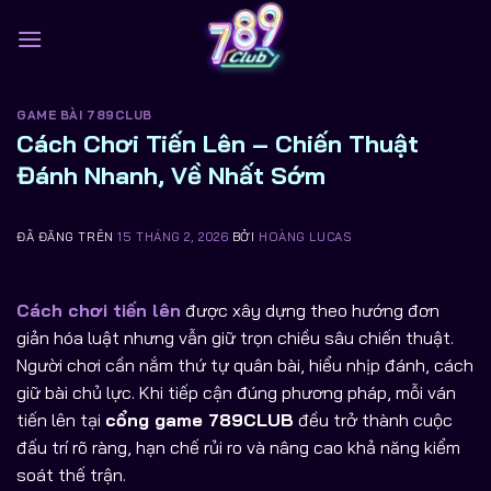
Chuyển
đến
nội
dung
GAME BÀI 789CLUB
Cách Chơi Tiến Lên – Chiến Thuật
Đánh Nhanh, Về Nhất Sớm
ĐÃ ĐĂNG TRÊN
15 THÁNG 2, 2026
BỞI
HOÀNG LUCAS
Cách chơi tiến lên
được xây dựng theo hướng đơn
giản hóa luật nhưng vẫn giữ trọn chiều sâu chiến thuật.
Người chơi cần nắm thứ tự quân bài, hiểu nhịp đánh, cách
giữ bài chủ lực. Khi tiếp cận đúng phương pháp, mỗi ván
tiến lên tại
cổng game 789CLUB
đều trở thành cuộc
đấu trí rõ ràng, hạn chế rủi ro và nâng cao khả năng kiểm
soát thế trận.