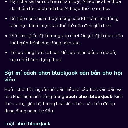
Hạn chế sai lầm do hiểu nhầm luật: Nhiều newbie thua
do nhầm lẫn cách tính bài Át hoặc thứ tự rút bài.
Dễ tiếp cận chiến thuật nâng cao: Khi nắm nền tảng,
việc học thêm mẹo cao thủ trở nên đơn giản hơn.
Giữ tâm lý ổn định trong ván chơi: Quyết định dựa trên
luật giúp tránh dao động cảm xúc.
Tối ưu từng lượt rút bài: Mỗi lựa chọn đều có cơ sở,
hạn chế hành động thừa.
Bật mí cách chơi blackjack căn bản cho hội
viên
Muốn chơi tốt, người mới cần hiểu rõ cấu trúc ván đấu và
các khái niệm nền tảng trong
cách chơi blackjack
. Kiến
thức vàng giúp hệ thống hóa kiến thức căn bản để áp
dụng đúng ngay từ đầu.
Luật chơi blackjack