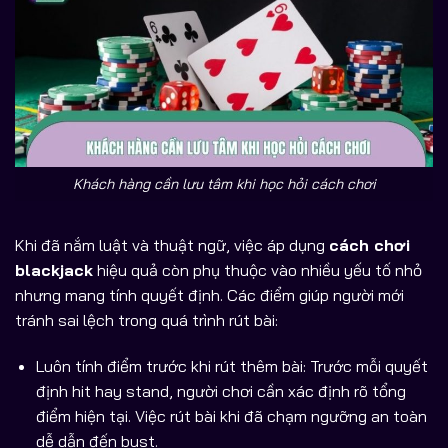
Khách hàng cần lưu tâm khi học hỏi cách chơi
Khi đã nắm luật và thuật ngữ, việc áp dụng
cách chơi
blackjack
hiệu quả còn phụ thuộc vào nhiều yếu tố nhỏ
nhưng mang tính quyết định. Các điểm giúp người mới
tránh sai lệch trong quá trình rút bài:
Luôn tính điểm trước khi rút thêm bài: Trước mỗi quyết
định hit hay stand, người chơi cần xác định rõ tổng
điểm hiện tại. Việc rút bài khi đã chạm ngưỡng an toàn
dễ dẫn đến bust.