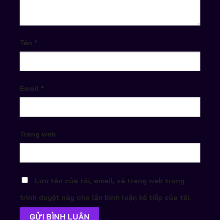
Tên
*
Email
*
Trang web
Lưu tên của tôi, email, và trang web trong
trình duyệt này cho lần bình luận kế tiếp của tôi.