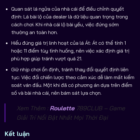
Quan sát lá ngửa của nhà cái để điều chỉnh quyết
định: Lá bài lộ của dealer là dữ liệu quan trọng trong
cách chơi. Khi nhà cái lộ bài yếu, việc đứng sớm
thường an toàn hơn.
Hiểu đúng giá trị linh hoạt của lá Át: Át có thể tính 1
hoặc 11 điểm tùy tình huống, nên việc xác định giá trị
phù hợp giúp tránh vượt quá 21.
Giữ nhịp chơi ổn định, tránh thay đổi quyết định liên
tục: Việc đổi chiến lược theo cảm xúc dễ làm mất kiểm
soát ván đấu. Một khi đã có phương án dựa trên điểm
số và bài nhà cái, nên bám sát lựa chọn.
Xem Thêm :
Roulette
789CLUB – Game
Giải Trí Nổi Bật Nhất Mọi Thời Đại
Kết luận