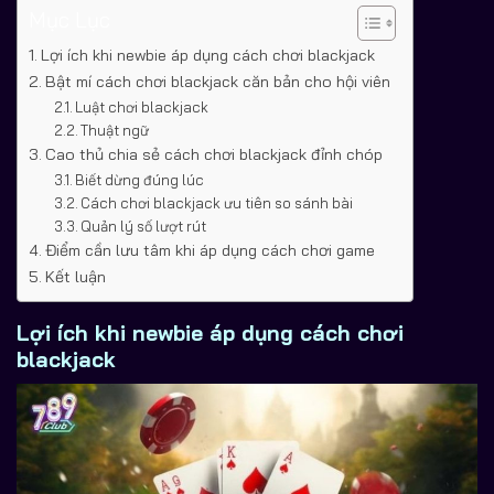
Mục Lục
Lợi ích khi newbie áp dụng cách chơi blackjack
Bật mí cách chơi blackjack căn bản cho hội viên
Luật chơi blackjack
Thuật ngữ
Cao thủ chia sẻ cách chơi blackjack đỉnh chóp
Biết dừng đúng lúc
Cách chơi blackjack ưu tiên so sánh bài
Quản lý số lượt rút
Điểm cần lưu tâm khi áp dụng cách chơi game
Kết luận
Lợi ích khi newbie áp dụng cách chơi
blackjack