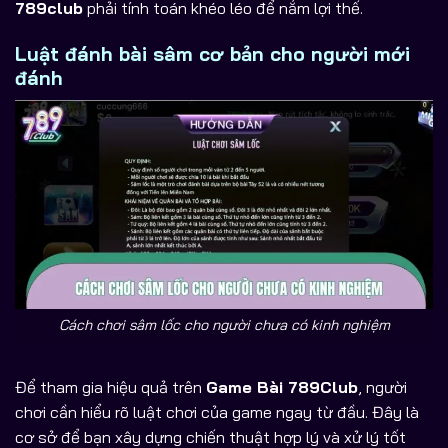
789club
phải tính toán khéo léo để nắm lợi thế.
Luật đánh bài sâm cơ bản cho người mới
đánh
Cách chơi sâm lốc cho người chưa có kinh nghiệm
Để tham gia hiệu quả trên
Game Bài 789Club
, người
chơi cần hiểu rõ luật chơi của game ngay từ đầu. Đây là
cơ sở để bạn xây dựng chiến thuật hợp lý và xử lý tốt