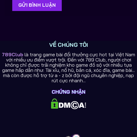
VỀ CHÚNG TÔI
789Club
là trang game bài đổi thưởng cực hot tại Việt Nam
với nhiều ưu điểm vượt trội. Đến với 789 Club, người chơi
không chỉ được trải nghiệm kho game đồ sộ với nhiều tựa
game hấp dẫn như: Tài xỉu, nổ hũ, bắn cá, xóc đĩa, game bài...
mà còn được hỗ trợ từ a - z bởi đội ngũ chuyên nghiệp, nạp
rút cực nhanh...
CHỨNG NHẬN