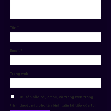
Tên
*
Email
*
Trang web
Lưu tên của tôi, email, và trang web trong
trình duyệt này cho lần bình luận kế tiếp của tôi.