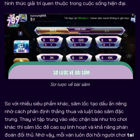
hình thức giải trí quen thuộc trong cuộc sống hiện đại.
Sơ lược về bài sâm
So với nhiều siêu phẩm khác, sâm lốc tạo dấu ấn riêng
nhờ cách phân định thắng thua và luật báo sâm đặc
trưng. Thay vì tập trung vào việc chặn bài như trò chơi
khác thì sâm lốc đề cao sự linh hoạt và khả năng phán
đoán đối thủ. Nhờ vậy, mỗi ván luôn đòi hỏi người chơi
tai