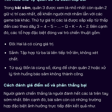
Trong
bài sâm
, quân 3 được xem là nhỏ nhất còn quân 2
giữ vị trí cao nhất, dễ khiến người mới nhầm lẫn với các
game bài khác. Thứ tự giá trị các lá được sắp xếp từ thấp
đến cao theo dãy 3 – 4 – 5 – … – Q – K – A – 2. Bên cạnh
đó, các tổ hợp đặc biệt đóng vai trò chiến thuật gồm:
Đôi: Hai lá có cùng giá trị.
Sảnh: Tập hợp từ ba lá liên tiếp trở lên, không xét
chất.
Tứ quý: Bốn lá cùng số, dùng để chặn quân 2 hoặc xử
lý tình huống báo sâm không thành công.
Cách đánh giá điểm số và phân thắng bại
Người giành chiến thắng là người đánh hết các lá trên tay
sớm nhất. Bên cạnh đó, bài sâm còn có những trường
hợp đặc biệt ảnh hưởng trực tiếp đến kết quả như: