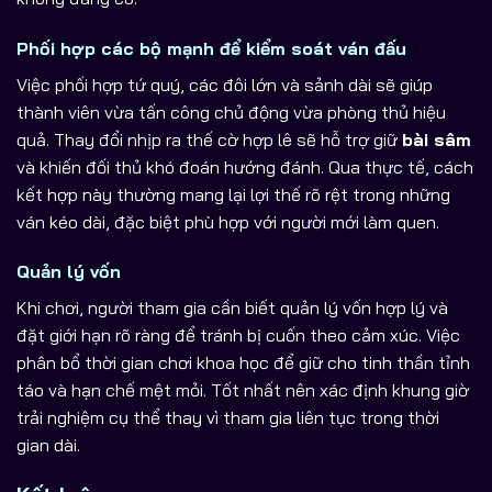
Phối hợp các bộ mạnh để kiểm soát ván đấu
Việc phối hợp tứ quý, các đôi lớn và sảnh dài sẽ giúp
thành viên vừa tấn công chủ động vừa phòng thủ hiệu
quả. Thay đổi nhịp ra thế cờ hợp lê sẽ hỗ trợ giữ
bài sâm
và khiến đối thủ khó đoán hướng đánh. Qua thực tế, cách
kết hợp này thường mang lại lợi thế rõ rệt trong những
ván kéo dài, đặc biệt phù hợp với người mới làm quen.
Quản lý vốn
Khi chơi, người tham gia cần biết quản lý vốn hợp lý và
đặt giới hạn rõ ràng để tránh bị cuốn theo cảm xúc. Việc
phân bổ thời gian chơi khoa học để giữ cho tinh thần tỉnh
táo và hạn chế mệt mỏi. Tốt nhất nên xác định khung giờ
trải nghiệm cụ thể thay vì tham gia liên tục trong thời
gian dài.