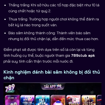
Thắng trắng: Khi sở hữu các tổ hợp đặc biệt như 10 lá
cùng chất hoặc tứ quý 2.
Thua trắng: Trường hợp người chơi không thể đánh ra
bất kỳ lá nào trong suốt ván.
Báo sâm không thành công: Thành viên báo sâm
nhưng bị đối thủ chặn lại, dẫn đến mức thua cao hơn.
Điểm phạt sẽ được tính dựa trên số lá còn lại và từng
tình huống cụ thể, buộc người tham gia
789club apk
phải suy tính cẩn thận trước mỗi nước đi.
Kinh nghiệm đánh bài sâm không bị đối thủ
chặn